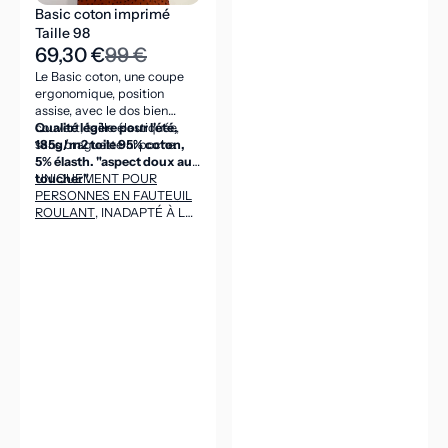
Basic coton imprimé
Taille 98
69,30 €
99 €
Le Basic coton, une coupe
ergonomique, position
assise, avec le dos bien
couvert, taille élastiquée,
Qualité légère pour l'été,
sans braguette ni poche.
185g/m2 toile 95% coton,
5% élasth. "aspect doux au
toucher".
UNIQUEMENT POUR
PERSONNES EN FAUTEUIL
ROULANT
, INADAPTÉ À LA
POSITION DEBOUT
(CEINTURE DANS LE DOS
ASSEZ HAUTE POUR VENIR
COUVRIR LES REINS EN
POSITION ASSISE).