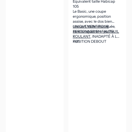
Équivalent taille Habicap
105
Le Basic, une coupe
ergonomique, position
assise, avec le dos bien
couvert, taille élastiquée,
UNIQUEMENT POUR
sans braguette ni poche.
PERSONNES EN FAUTEUIL
ROULANT
, INADAPTÉ À LA
POSITION DEBOUT
Ref :
(CEINTURE DANS LE DOS
ASSEZ HAUTE POUR VENIR
COUVRIR LES REINS EN
POSITION ASSISE).