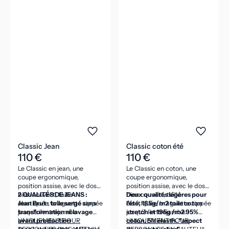
Classic Jean
Classic coton été
110 €
110 €
Le Classic en jean, une
Le Classic en coton, une
coupe ergonomique,
coupe ergonomique,
position assise, avec le dos
position assise, avec le dos
bien couvert, taille
2 QUALITÉS DE JEANS :
bien couvert, taille
Deux qualités légères pour
élastiquée, braguette zippée
Jean Brut : toile sergé sans
élastiquée, braguette zippée
l'été, 185g/m2 toile coton
jusqu'à l'entrejambe.
transformation ni lavage
jusqu'à l'entrejambe.
stretch et 195g /m2 95%
avant production
UNIQUEMENT POUR
coton, 5% élasth. "aspect
UNIQUEMENT POUR