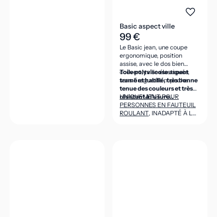
Basic aspect ville
99 €
Le Basic jean, une coupe
ergonomique, position
assise, avec le dos bien
couvert, taille élastiquée,
Toile polyviscose aspect
sans braguette ni poche.
tramé et habillé, très bonne
tenue des couleurs et très
résistant à l’usure..
UNIQUEMENT POUR
PERSONNES EN FAUTEUIL
ROULANT
, INADAPTÉ À LA
POSITION DEBOUT
(CEINTURE DANS LE DOS
ASSEZ HAUTE POUR VENIR
COUVRIR LES REINS EN
POSITION ASSISE).