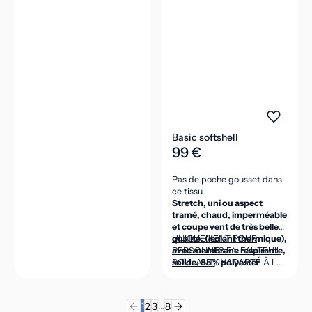
Basic softshell
99 €
Pas de poche gousset dans
ce tissu.
Stretch, uni ou aspect
tramé, chaud, imperméable
et coupe vent de très belle
qualité, (isolant thermique),
UNIQUEMENT POUR
avec membrane respirante,
PERSONNES EN FAUTEUIL
solide, 85 % polyester
ROULANT
, INADAPTÉ À LA
micro, 15 % élasthanne,
POSITION DEBOUT
intérieur polaire 100 %
(CEINTURE DANS LE DOS
polyester micro, 320g/m2.
ASSEZ HAUTE POUR VENIR
1
…
2
3
8
COUVRIR LES REINS EN