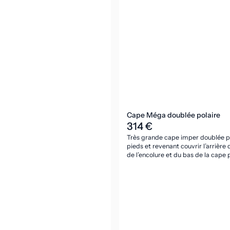
Cape Méga doublée polaire
314 €
Très grande cape imper doublée pol
pieds et revenant couvrir l’arrièr
de l’encolure et du bas de la cape
dos fermée par velcro, pressions d
Taille unique adulte.