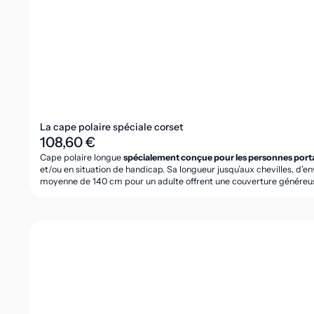
La cape polaire spéciale corset
108,60 €
Cape polaire longue
spécialement conçue pour les personnes port
et/ou en situation de handicap. Sa longueur jusqu’aux chevilles, d’env
moyenne de 140 cm pour un adulte offrent une couverture généreus
encolure zippée facilite l’enfilage, tandis que son col montant de 5
Confectionnée dans une polaire épaisse de 300 g/m², de fabrication