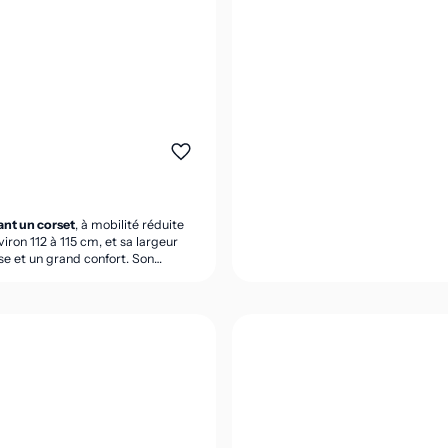
ant un corset
, à mobilité réduite
iron 112 à 115 cm, et sa largeur
e et un grand confort. Son
 cm protège efficacement le cou.
 française.