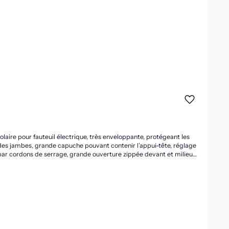
aire pour fauteuil électrique, très enveloppante, protégeant les
e des jambes, grande capuche pouvant contenir l’appui-tête, réglage
 par cordons de serrage, grande ouverture zippée devant et milieu
e maintien aux poignets. Tissu 100 % polyester doublé polaire grise.