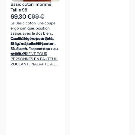
Basic coton imprimé
Taille 98
69,30 €
99 €
Le Basic coton, une coupe
ergonomique, position
assise, avec le dos bien
couvert, taille élastiquée,
Qualité légère pour l'été,
sans braguette ni poche.
185g/m2 toile 95% coton,
5% élasth. "aspect doux au
toucher".
UNIQUEMENT POUR
PERSONNES EN FAUTEUIL
ROULANT
, INADAPTÉ À LA
POSITION DEBOUT
(CEINTURE DANS LE DOS
ASSEZ HAUTE POUR VENIR
COUVRIR LES REINS EN
POSITION ASSISE).