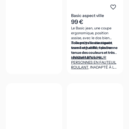
Basic aspect ville
99 €
Le Basic jean, une coupe
ergonomique, position
assise, avec le dos bien
couvert, taille élastiquée,
Toile polyviscose aspect
sans braguette ni poche.
tramé et habillé, très bonne
tenue des couleurs et très
résistant à l’usure..
UNIQUEMENT POUR
PERSONNES EN FAUTEUIL
ROULANT
, INADAPTÉ À LA
POSITION DEBOUT
(CEINTURE DANS LE DOS
ASSEZ HAUTE POUR VENIR
COUVRIR LES REINS EN
POSITION ASSISE).