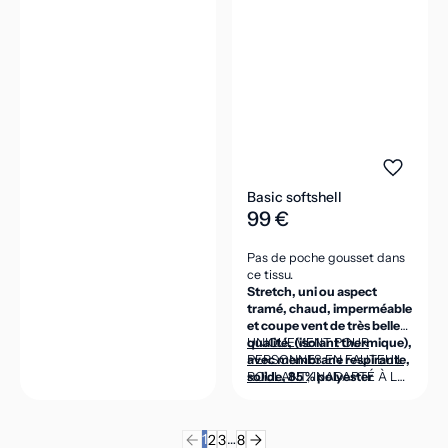
Basic softshell
99 €
Pas de poche gousset dans
ce tissu.
Stretch, uni ou aspect
tramé, chaud, imperméable
et coupe vent de très belle
qualité, (isolant thermique),
UNIQUEMENT POUR
avec membrane respirante,
PERSONNES EN FAUTEUIL
solide, 85 % polyester
ROULANT
, INADAPTÉ À LA
micro, 15 % élasthanne,
POSITION DEBOUT
intérieur polaire 100 %
(CEINTURE DANS LE DOS
polyester micro, 320g/m2.
ASSEZ HAUTE POUR VENIR
1
…
2
3
8
COUVRIR LES REINS EN