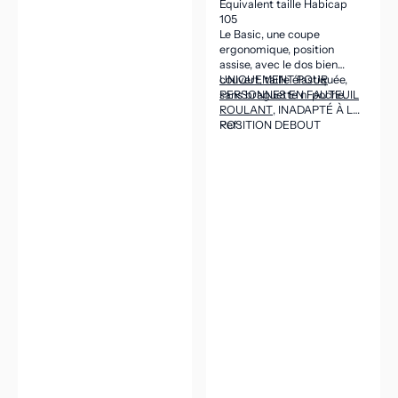
Équivalent taille Habicap
105
Le Basic, une coupe
ergonomique, position
assise, avec le dos bien
couvert, taille élastiquée,
UNIQUEMENT POUR
sans braguette ni poche.
PERSONNES EN FAUTEUIL
ROULANT
, INADAPTÉ À LA
POSITION DEBOUT
Ref :
(CEINTURE DANS LE DOS
ASSEZ HAUTE POUR VENIR
COUVRIR LES REINS EN
POSITION ASSISE).