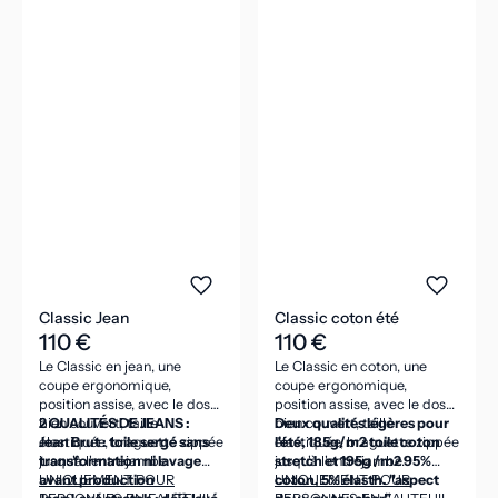
Classic Jean
Classic coton été
110 €
110 €
Le Classic en jean, une
Le Classic en coton, une
coupe ergonomique,
coupe ergonomique,
position assise, avec le dos
position assise, avec le dos
bien couvert, taille
2 QUALITÉS DE JEANS :
bien couvert, taille
Deux qualités légères pour
élastiquée, braguette zippée
Jean Brut : toile sergé sans
élastiquée, braguette zippée
l'été, 185g/m2 toile coton
jusqu'à l'entrejambe.
transformation ni lavage
jusqu'à l'entrejambe.
stretch et 195g /m2 95%
avant production
UNIQUEMENT POUR
coton, 5% élasth. "aspect
UNIQUEMENT POUR