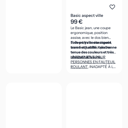
Basic aspect ville
99 €
Le Basic jean, une coupe
ergonomique, position
assise, avec le dos bien
couvert, taille élastiquée,
Toile polyviscose aspect
sans braguette ni poche.
tramé et habillé, très bonne
tenue des couleurs et très
résistant à l’usure..
UNIQUEMENT POUR
PERSONNES EN FAUTEUIL
ROULANT
, INADAPTÉ À LA
POSITION DEBOUT
(CEINTURE DANS LE DOS
ASSEZ HAUTE POUR VENIR
COUVRIR LES REINS EN
POSITION ASSISE).