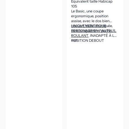
Équivalent taille Habicap
105
Le Basic, une coupe
ergonomique, position
assise, avec le dos bien
couvert, taille élastiquée,
UNIQUEMENT POUR
sans braguette ni poche.
PERSONNES EN FAUTEUIL
ROULANT
, INADAPTÉ À LA
POSITION DEBOUT
Ref :
(CEINTURE DANS LE DOS
ASSEZ HAUTE POUR VENIR
COUVRIR LES REINS EN
POSITION ASSISE).