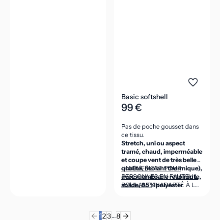
Basic softshell
99 €
Pas de poche gousset dans
ce tissu.
Stretch, uni ou aspect
tramé, chaud, imperméable
et coupe vent de très belle
qualité, (isolant thermique),
UNIQUEMENT POUR
avec membrane respirante,
PERSONNES EN FAUTEUIL
solide, 85 % polyester
ROULANT
, INADAPTÉ À LA
micro, 15 % élasthanne,
POSITION DEBOUT
intérieur polaire 100 %
(CEINTURE DANS LE DOS
polyester micro, 320g/m2.
ASSEZ HAUTE POUR VENIR
1
…
2
3
8
COUVRIR LES REINS EN