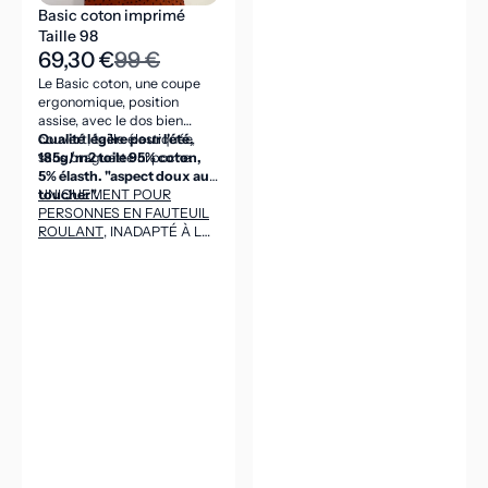
Basic coton imprimé
Taille 98
69,30 €
99 €
Le Basic coton, une coupe
ergonomique, position
assise, avec le dos bien
couvert, taille élastiquée,
Qualité légère pour l'été,
sans braguette ni poche.
185g/m2 toile 95% coton,
5% élasth. "aspect doux au
toucher".
UNIQUEMENT POUR
PERSONNES EN FAUTEUIL
ROULANT
, INADAPTÉ À LA
POSITION DEBOUT
(CEINTURE DANS LE DOS
ASSEZ HAUTE POUR VENIR
COUVRIR LES REINS EN
POSITION ASSISE).