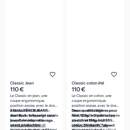
Classic Jean
Classic coton été
110 €
110 €
Le Classic en jean, une
Le Classic en coton, une
coupe ergonomique,
coupe ergonomique,
position assise, avec le dos
position assise, avec le dos
bien couvert, taille
2 QUALITÉS DE JEANS :
bien couvert, taille
Deux qualités légères pour
élastiquée, braguette zippée
Jean Brut : toile sergé sans
élastiquée, braguette zippée
l'été, 185g/m2 toile coton
jusqu'à l'entrejambe.
transformation ni lavage
jusqu'à l'entrejambe.
stretch et 195g /m2 95%
avant production
UNIQUEMENT POUR
coton, 5% élasth. "aspect
UNIQUEMENT POUR