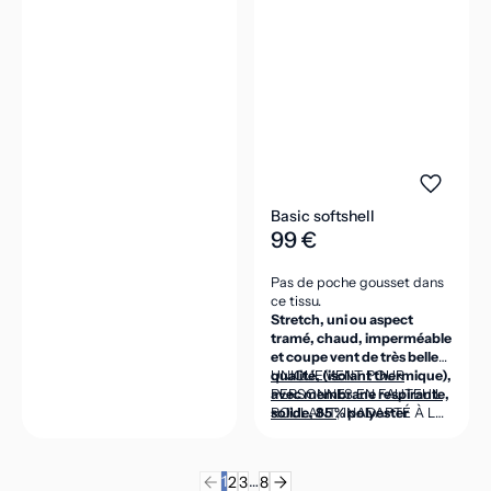
Basic softshell
99 €
Pas de poche gousset dans
ce tissu.
Stretch, uni ou aspect
tramé, chaud, imperméable
et coupe vent de très belle
qualité, (isolant thermique),
UNIQUEMENT POUR
avec membrane respirante,
PERSONNES EN FAUTEUIL
solide, 85 % polyester
ROULANT
, INADAPTÉ À LA
micro, 15 % élasthanne,
POSITION DEBOUT
intérieur polaire 100 %
(CEINTURE DANS LE DOS
polyester micro, 320g/m2.
ASSEZ HAUTE POUR VENIR
1
…
2
3
8
COUVRIR LES REINS EN