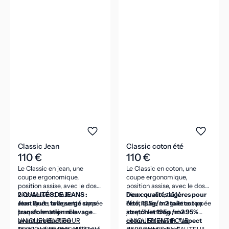
Classic Jean
Classic coton été
110 €
110 €
Le Classic en jean, une
Le Classic en coton, une
coupe ergonomique,
coupe ergonomique,
position assise, avec le dos
position assise, avec le dos
bien couvert, taille
2 QUALITÉS DE JEANS :
bien couvert, taille
Deux qualités légères pour
élastiquée, braguette zippée
Jean Brut : toile sergé sans
élastiquée, braguette zippée
l'été, 185g/m2 toile coton
jusqu'à l'entrejambe.
transformation ni lavage
jusqu'à l'entrejambe.
stretch et 195g /m2 95%
avant production
UNIQUEMENT POUR
coton, 5% élasth. "aspect
UNIQUEMENT POUR