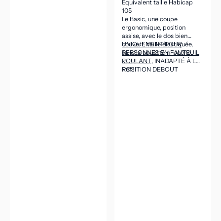
Équivalent taille Habicap
105
Le Basic, une coupe
ergonomique, position
assise, avec le dos bien
couvert, taille élastiquée,
UNIQUEMENT POUR
sans braguette ni poche.
PERSONNES EN FAUTEUIL
ROULANT
, INADAPTÉ À LA
POSITION DEBOUT
Ref :
(CEINTURE DANS LE DOS
ASSEZ HAUTE POUR VENIR
COUVRIR LES REINS EN
POSITION ASSISE).