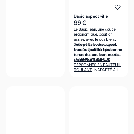
Basic aspect ville
99 €
Le Basic jean, une coupe
ergonomique, position
assise, avec le dos bien
couvert, taille élastiquée,
Toile polyviscose aspect
sans braguette ni poche.
tramé et habillé, très bonne
tenue des couleurs et très
résistant à l’usure..
UNIQUEMENT POUR
PERSONNES EN FAUTEUIL
ROULANT
, INADAPTÉ À LA
POSITION DEBOUT
(CEINTURE DANS LE DOS
ASSEZ HAUTE POUR VENIR
COUVRIR LES REINS EN
POSITION ASSISE).