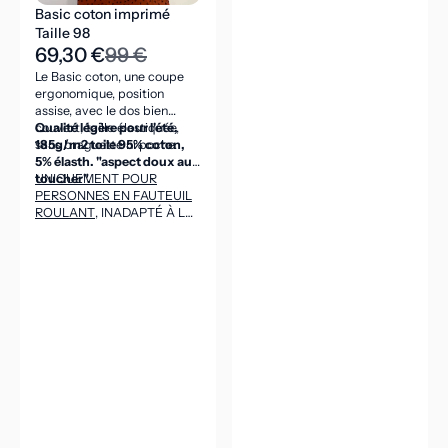
Basic coton imprimé
Taille 98
69,30 €
99 €
Le Basic coton, une coupe
ergonomique, position
assise, avec le dos bien
couvert, taille élastiquée,
Qualité légère pour l'été,
sans braguette ni poche.
185g/m2 toile 95% coton,
5% élasth. "aspect doux au
toucher".
UNIQUEMENT POUR
PERSONNES EN FAUTEUIL
ROULANT
, INADAPTÉ À LA
POSITION DEBOUT
(CEINTURE DANS LE DOS
ASSEZ HAUTE POUR VENIR
COUVRIR LES REINS EN
POSITION ASSISE).