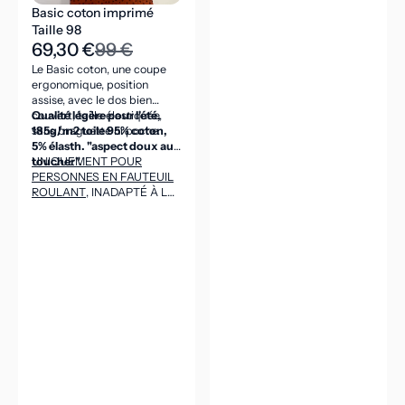
Basic coton imprimé
Taille 98
69,30 €
99 €
Le Basic coton, une coupe
ergonomique, position
assise, avec le dos bien
couvert, taille élastiquée,
Qualité légère pour l'été,
sans braguette ni poche.
185g/m2 toile 95% coton,
5% élasth. "aspect doux au
toucher".
UNIQUEMENT POUR
PERSONNES EN FAUTEUIL
ROULANT
, INADAPTÉ À LA
POSITION DEBOUT
(CEINTURE DANS LE DOS
ASSEZ HAUTE POUR VENIR
COUVRIR LES REINS EN
POSITION ASSISE).