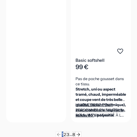
Basic softshell
99 €
Pas de poche gousset dans
ce tissu.
Stretch, uni ou aspect
tramé, chaud, imperméable
et coupe vent de très belle
qualité, (isolant thermique),
UNIQUEMENT POUR
avec membrane respirante,
PERSONNES EN FAUTEUIL
solide, 85 % polyester
ROULANT
, INADAPTÉ À LA
micro, 15 % élasthanne,
POSITION DEBOUT
intérieur polaire 100 %
(CEINTURE DANS LE DOS
polyester micro, 320g/m2.
ASSEZ HAUTE POUR VENIR
1
…
2
3
8
COUVRIR LES REINS EN