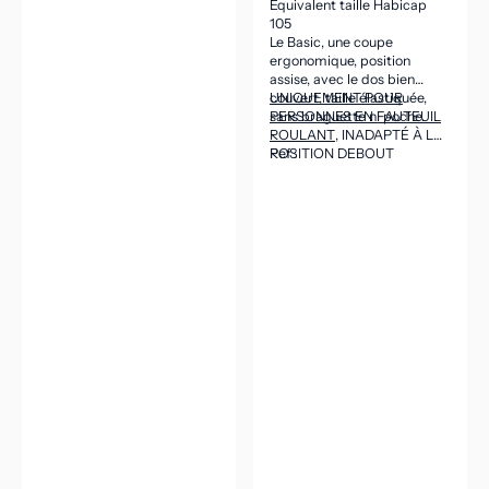
Équivalent taille Habicap
105
Le Basic, une coupe
ergonomique, position
assise, avec le dos bien
couvert, taille élastiquée,
UNIQUEMENT POUR
sans braguette ni poche.
PERSONNES EN FAUTEUIL
ROULANT
, INADAPTÉ À LA
POSITION DEBOUT
Ref :
(CEINTURE DANS LE DOS
ASSEZ HAUTE POUR VENIR
COUVRIR LES REINS EN
POSITION ASSISE).