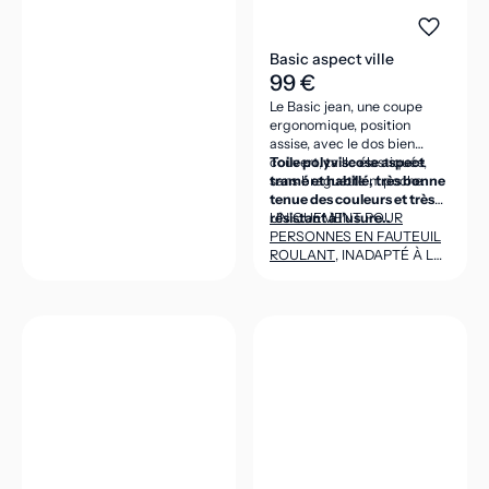
Basic aspect ville
99 €
Le Basic jean, une coupe
ergonomique, position
assise, avec le dos bien
couvert, taille élastiquée,
Toile polyviscose aspect
sans braguette ni poche.
tramé et habillé, très bonne
tenue des couleurs et très
résistant à l’usure..
UNIQUEMENT POUR
PERSONNES EN FAUTEUIL
ROULANT
, INADAPTÉ À LA
POSITION DEBOUT
(CEINTURE DANS LE DOS
ASSEZ HAUTE POUR VENIR
COUVRIR LES REINS EN
POSITION ASSISE).