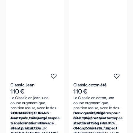
Classic Jean
Classic coton été
110 €
110 €
Le Classic en jean, une
Le Classic en coton, une
coupe ergonomique,
coupe ergonomique,
position assise, avec le dos
position assise, avec le dos
bien couvert, taille
2 QUALITÉS DE JEANS :
bien couvert, taille
Deux qualités légères pour
élastiquée, braguette zippée
Jean Brut : toile sergé sans
élastiquée, braguette zippée
l'été, 185g/m2 toile coton
jusqu'à l'entrejambe.
transformation ni lavage
jusqu'à l'entrejambe.
stretch et 195g /m2 95%
avant production
UNIQUEMENT POUR
coton, 5% élasth. "aspect
UNIQUEMENT POUR