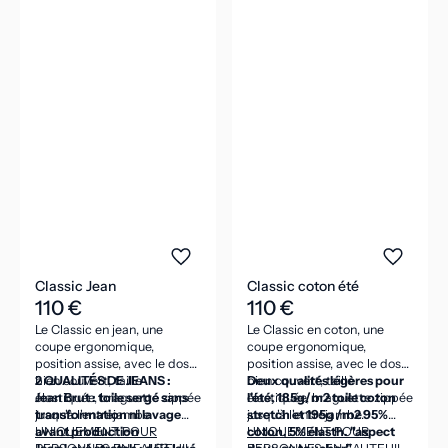
Classic Jean
Classic coton été
110 €
110 €
Le Classic en jean, une
Le Classic en coton, une
coupe ergonomique,
coupe ergonomique,
position assise, avec le dos
position assise, avec le dos
bien couvert, taille
2 QUALITÉS DE JEANS :
bien couvert, taille
Deux qualités légères pour
élastiquée, braguette zippée
Jean Brut : toile sergé sans
élastiquée, braguette zippée
l'été, 185g/m2 toile coton
jusqu'à l'entrejambe.
transformation ni lavage
jusqu'à l'entrejambe.
stretch et 195g /m2 95%
avant production
UNIQUEMENT POUR
coton, 5% élasth. "aspect
UNIQUEMENT POUR