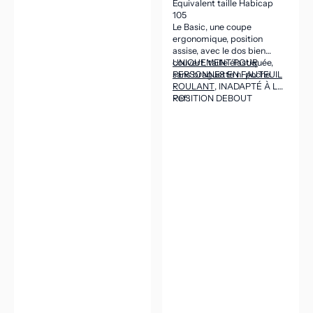
Équivalent taille Habicap
105
Le Basic, une coupe
ergonomique, position
assise, avec le dos bien
couvert, taille élastiquée,
UNIQUEMENT POUR
sans braguette ni poche.
PERSONNES EN FAUTEUIL
ROULANT
, INADAPTÉ À LA
POSITION DEBOUT
Ref :
(CEINTURE DANS LE DOS
ASSEZ HAUTE POUR VENIR
COUVRIR LES REINS EN
POSITION ASSISE).