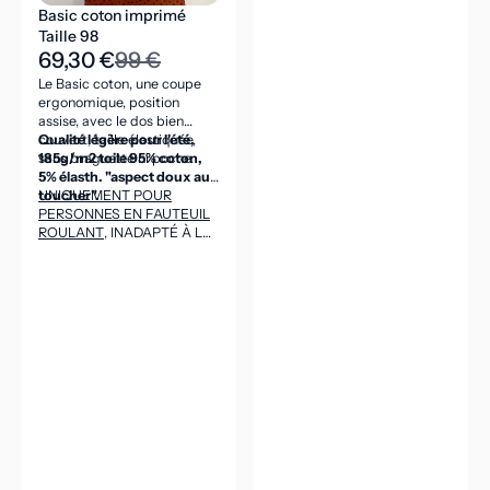
Basic coton imprimé
Taille 98
69,30 €
99 €
Le Basic coton, une coupe
ergonomique, position
assise, avec le dos bien
couvert, taille élastiquée,
Qualité légère pour l'été,
sans braguette ni poche.
185g/m2 toile 95% coton,
5% élasth. "aspect doux au
toucher".
UNIQUEMENT POUR
PERSONNES EN FAUTEUIL
ROULANT
, INADAPTÉ À LA
POSITION DEBOUT
(CEINTURE DANS LE DOS
ASSEZ HAUTE POUR VENIR
COUVRIR LES REINS EN
POSITION ASSISE).