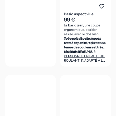
Basic aspect ville
99 €
Le Basic jean, une coupe
ergonomique, position
assise, avec le dos bien
couvert, taille élastiquée,
Toile polyviscose aspect
sans braguette ni poche.
tramé et habillé, très bonne
tenue des couleurs et très
résistant à l’usure..
UNIQUEMENT POUR
PERSONNES EN FAUTEUIL
ROULANT
, INADAPTÉ À LA
POSITION DEBOUT
(CEINTURE DANS LE DOS
ASSEZ HAUTE POUR VENIR
COUVRIR LES REINS EN
POSITION ASSISE).