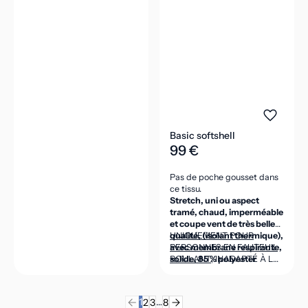
Basic softshell
99 €
Pas de poche gousset dans
ce tissu.
Stretch, uni ou aspect
tramé, chaud, imperméable
et coupe vent de très belle
qualité, (isolant thermique),
UNIQUEMENT POUR
avec membrane respirante,
PERSONNES EN FAUTEUIL
solide, 85 % polyester
ROULANT
, INADAPTÉ À LA
micro, 15 % élasthanne,
POSITION DEBOUT
intérieur polaire 100 %
(CEINTURE DANS LE DOS
polyester micro, 320g/m2.
ASSEZ HAUTE POUR VENIR
1
…
2
3
8
COUVRIR LES REINS EN