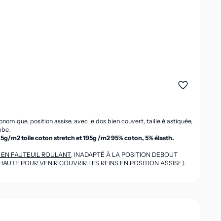
nomique, position assise, avec le dos bien couvert, taille élastiquée,
mbe.
185g/m2 toile coton stretch et 195g /m2 95% coton, 5% élasth.
EN FAUTEUIL ROULANT
, INADAPTÉ À LA POSITION DEBOUT
HAUTE POUR VENIR COUVRIR LES REINS EN POSITION ASSISE).