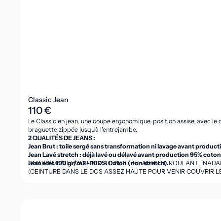
Classic Jean
110 €
Le Classic en jean, une coupe ergonomique, position assise, avec le d
braguette zippée jusqu'à l'entrejambe.
2 QUALITÉS DE JEANS :
Jean Brut : toile sergé sans transformation ni lavage avant produc
Jean Lavé stretch : déjà lavé ou délavé avant production 95% coto
Jean été : 190 gr/m2 - 100% Coton (non stretch).
UNIQUEMENT POUR PERSONNES EN FAUTEUIL ROULANT
, INAD
(CEINTURE DANS LE DOS ASSEZ HAUTE POUR VENIR COUVRIR LES