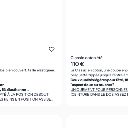
Classic coton été
110 €
os bien couvert, taille élastiquée,
Le Classic en coton, une coupe ergo
braguette zippée jusqu'à l'entreja
Deux qualités légères pour l'été, 
tion
"aspect doux au toucher".
n, 5% élasthanne
UNIQUEMENT POUR PERSONNES 
APTÉ À LA POSITION DEBOUT
(CEINTURE DANS LE DOS ASSEZ 
 REINS EN POSITION ASSISE).